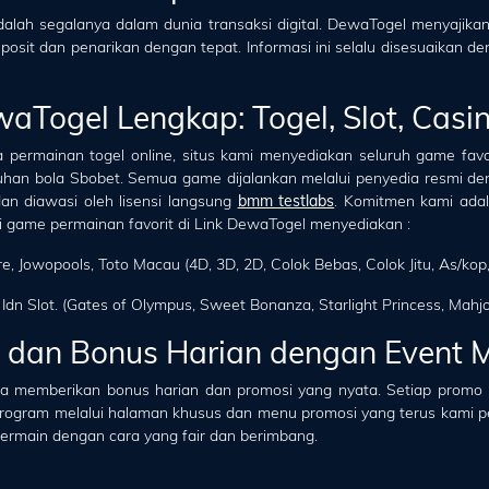
lah segalanya dalam dunia transaksi digital. DewaTogel menyajikan j
osit dan penarikan dengan tepat. Informasi ini selalu disesuaikan d
ogel Lengkap: Togel, Slot, Casin
 permainan togel online, situs kami menyediakan seluruh game fav
 taruhan bola Sbobet. Semua game dijalankan melalui penyedia resmi d
n diawasi oleh lisensi langsung
bmm testlabs
. Komitmen kami ada
agai game permainan favorit di Link DewaTogel menyediakan :
 Jowopools, Toto Macau (4D, 3D, 2D, Colok Bebas, Colok Jitu, As/kop,
Idn Slot. (Gates of Olympus, Sweet Bonanza, Starlight Princess, Mahj
 dan Bonus Harian dengan Event M
uga memberikan bonus harian dan promosi yang nyata. Setiap promo 
rogram melalui halaman khusus dan menu promosi yang terus kami 
rmain dengan cara yang fair dan berimbang.