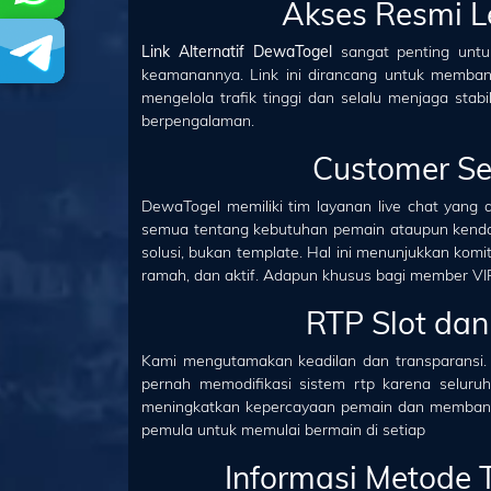
Akses Resmi Le
Link Alternatif DewaTogel
sangat penting untuk
keamanannya. Link ini dirancang untuk memba
mengelola trafik tinggi dan selalu menjaga stabil
berpengalaman.
Customer Ser
DewaTogel memiliki tim layanan live chat yang 
semua tentang kebutuhan pemain ataupun kendala
solusi, bukan template. Hal ini menunjukkan k
ramah, dan aktif. Adapun khusus bagi member VIP
RTP Slot dan
Kami mengutamakan keadilan dan transparansi. 
pernah memodifikasi sistem rtp karena selur
meningkatkan kepercayaan pemain dan membantu
pemula untuk memulai bermain di setiap
Informasi Metode 