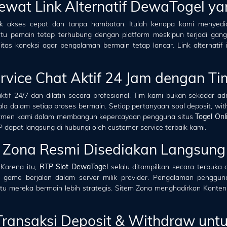
wat Link Alternatif DewaTogel yan
 akses cepat dan tanpa hambatan. Itulah kenapa kami menyediakan
ntu pemain tetap terhubung dengan platform meskipun terjadi ga
itas koneksi agar pengalaman bermain tetap lancar. Link alternatif i
vice Chat Aktif 24 Jam dengan Ti
aktif 24/7 dan dilatih secara profesional. Tim kami bukan sekadar a
 dalam setiap proses bermain. Setiap pertanyaan soal deposit, wit
omitmen kami dalam membangun kepercayaan pengguna situs
Togel Onl
 dapat langsung di hubungi oleh customer service terbaik kami.
 Zona Resmi Disediakan Langsung 
Karena itu,
RTP Slot DewaTogel
selalu ditampilkan secara terbuka 
uh game berjalan dalam server milik provider. Pengalaman pengg
 mereka bermain lebih strategis. Sitem Zona menghadirkan Konte
Transaksi Deposit & Withdraw untu