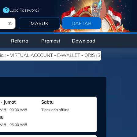
Lupa Password?
DAFTAR
Referral
Promosi
Download
CCOUNT - E-WALLET - QRIS (SCAN BARCODE). Link Alternatif DEWA
 - Jumat
Sabtu
WIB - 00:00 WIB
Tidak ada offline
gu
WIB - 05:00 WIB