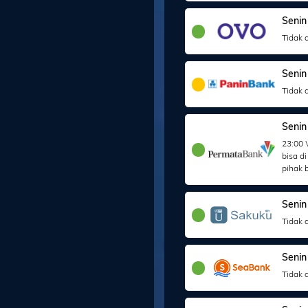
Senin
Tidak a
Senin
Tidak a
Senin
23:00 
bisa d
pihak 
Senin
Tidak a
Senin
Tidak a