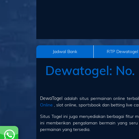
Jadwal Bank
RTP Dewatogel
Dewatogel: No. 
DewaTogel
adalah situs permainan online terba
Online
, slot online, sportsbook dan betting live 
Situs Togel ini juga menyediakan berbagai fitu
ini memberikan pengalaman bermain yang seru m
permainan yang tersedia.