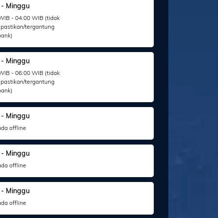
 - Minggu
WIB - 04:00 WIB (tidak
i pastikan/tergantung
bank)
 - Minggu
WIB - 06:00 WIB (tidak
i pastikan/tergantung
bank)
 - Minggu
da offline
 - Minggu
da offline
 - Minggu
da offline