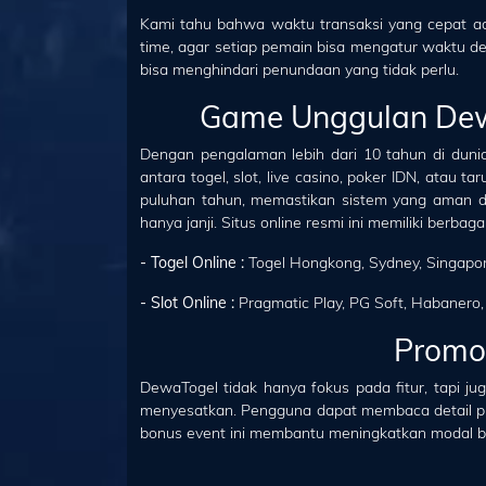
Kami tahu bahwa waktu transaksi yang cepat ada
time, agar setiap pemain bisa mengatur waktu dep
bisa menghindari penundaan yang tidak perlu.
Game Unggulan DewaT
Dengan pengalaman lebih dari 10 tahun di dunia
antara togel, slot, live casino, poker IDN, atau
puluhan tahun, memastikan sistem yang aman da
hanya janji. Situs online resmi ini memiliki berb
- Togel Online :
Togel Hongkong, Sydney, Singapore,
- Slot Online :
Pragmatic Play, PG Soft, Habanero, 
Promo
DewaTogel tidak hanya fokus pada fitur, tapi j
menyesatkan. Pengguna dapat membaca detail p
bonus event ini membantu meningkatkan modal be